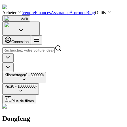
Acheter
Vendre
Finances
Assurance
À propos
Blog
Outils
Ava
Connexion
Kilométrage
(
0
-
500000
)
Prix
(
0
-
100000000
)
Plus de filtres
Dongfeng