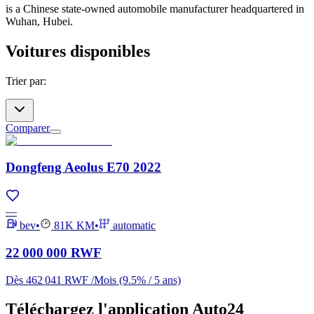
is a Chinese state-owned automobile manufacturer headquartered in
Wuhan, Hubei.
Voitures disponibles
Trier par
:
Comparer
Dongfeng Aeolus E70 2022
—
bev
•
81K
KM
•
automatic
22 000 000 RWF
Dès
462 041 RWF
/
Mois
(9.5% / 5 ans)
Téléchargez l'application Auto24