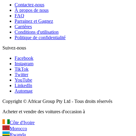
Contactez-nous
À propos de nous
FAQ
Parrainez et Gagnez
Carrières
Conditions d'utilisation
Politique de confidentialité
Suivez-nous
Facebook
Instagram
TikTok
Twitter
YouTube
LinkedIn
Automag
Copyright
©
Africar Group Pty Ltd - Tous droits réservés
Acheter et vendre des voitures d'occasion à
Côte d'Ivoire
Morocco
Rwanda